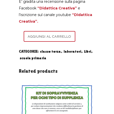
E’ gradita una recensione sulla pagina
Facebook
“Didattica Creativa”
e
l’iscrizione sul canale youtube
“Didattica
Creativa”.
LIBRO
AGGIUNGI AL CARRELLO
VERIFICA
CATEGORIE:
classe terza
,
laboratori
,
Libri
,
DI
scuola primaria
STORIA
Related products
-
CLASSE
TERZA
quantity