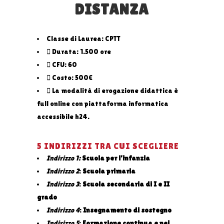
DISTANZA
Classe di Laurea: CPTT
Durata: 1.500 ore
CFU: 60
Costo: 500€
La modalità di erogazione didattica è
full online con piattaforma informatica
accessibile h24.
5 INDIRIZZI TRA CUI SCEGLIERE
Indirizzo 1:
Scuola per l’infanzia
Indirizzo 2
:
Scuola primaria
Indirizzo 3
:
Scuola secondaria di I e II
grado
Indirizzo 4
:
Insegnamento di sostegno
Indirizzo 5
:
Formazione continua e nei