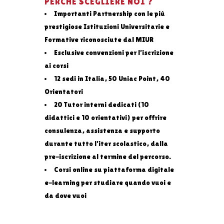
PERCHÈ SCEGLIERE NOI ?
Importanti Partnership con le più
prestigiose Istituzioni Universitarie e
Formative riconosciute dal MIUR
Esclusive convenzioni per l’iscrizione
ai corsi
12 sedi in Italia, 50 Uniac Point, 40
Orientatori
20 Tutor interni dedicati (10
didattici e 10 orientativi) per offrire
consulenza, assistenza e supporto
durante tutto l’iter scolastico, dalla
pre-iscrizione al termine del percorso.
Corsi online su piattaforma digitale
e-learning per studiare quando vuoi e
da dove vuoi